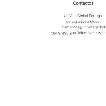
Contactos
UniVets Global Portugal
geral@univets.global
formacoes@univets.global
+351 924951900 (telemóvel + Wha