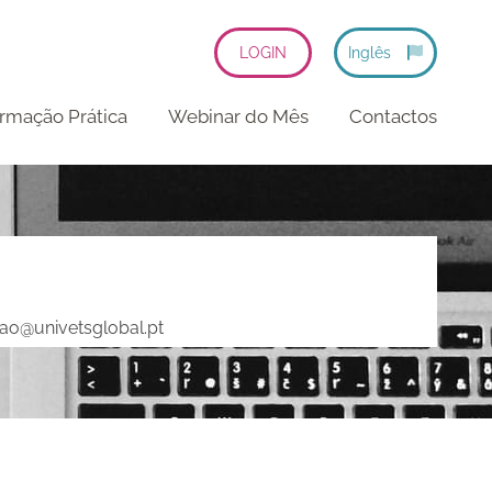
LOGIN
Inglês
rmação Prática
Webinar do Mês
Contactos
ao@univetsglobal.pt