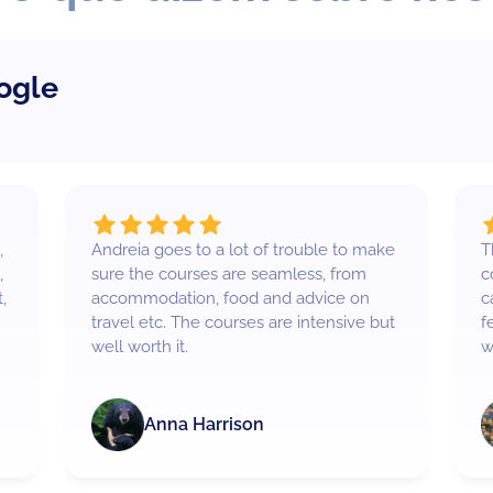
ogle
,
Andreia goes to a lot of trouble to make
T
,
sure the courses are seamless, from
c
,
accommodation, food and advice on
c
travel etc. The courses are intensive but
f
well worth it.
w
Anna Harrison
d