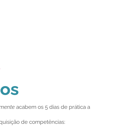
l
ios
lmente
acabem os 5 dias de prática a
quisição de competências: