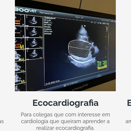
Ecocardiografia
E
Para colegas que com interesse em
as
cardiologia que queiram aprender a
am
realizar ecocardiografia.