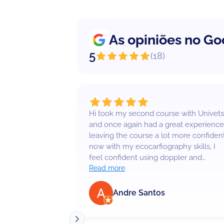
As opiniões no Go
5
(
18
)
Hi took my second course with Univets
and once again had a great experience
leaving the course a lot more confident
now with my ecocarfiography skills, I
feel confident using doppler and
understand how to do all requited
Read more
views for a complete exam. The
networking is always great, and I love
Andre Santos
that the meals are included in a lovely
restaurant near by. I highly recommen
the courses I've done (ecocarfiography