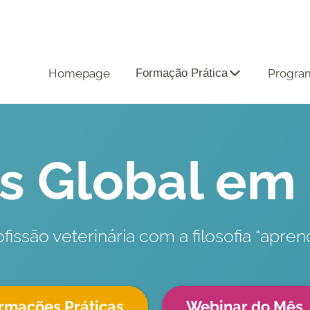
Homepage
Formação Prática
Progra
s Global em
issão veterinária com a filosofia “aprend
rmações Práticas
Webinar do Mês