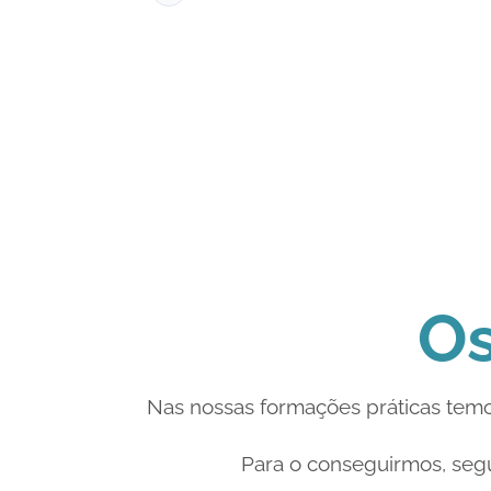
with Tomás and abdominal ultrasound
with Mafalda). Thank you all!
Os
Nas nossas formações práticas temo
Para o conseguirmos, seg