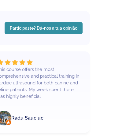
Participaste? Dá-nos a tua opinião
his course offers the most
Have been on 
omprehensive and practical training in
both of which w
ardiac ultrasound for both canine and
eline patients. My week spent there
as highly beneficial.
Radu Sauciuc
Edward