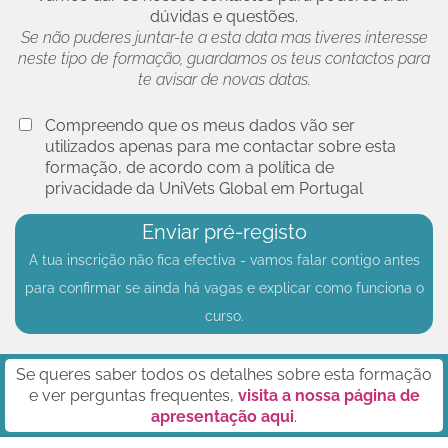
dúvidas e questões.
Se não puderes juntar-te a esta data mas tiveres interesse
neste tipo de formação, guardamos os teus contactos para
te avisar de novas datas.
Compreendo que os meus dados vão ser
utilizados apenas para me contactar sobre esta
formação, de acordo com a política de
privacidade da UniVets Global em Portugal
Enviar pré-registo
A tua inscrição não fica efectiva - vamos falar contigo antes
para confirmar se ainda há vagas e explicar como funciona o
curso.
Se queres saber todos os detalhes sobre esta formação
e ver perguntas frequentes,
visita a nossa página de
apresentação aqui
.